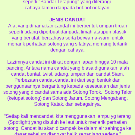
seperti "Bandar Terapung" yang diterangi
cahaya lampu daripada bot-bot nelayan.
JENIS CANDAT
Alat yang dinamakan candat ini berbentuk umpan tiruan
seperti udang diperbuat daripada timah ataupun plastik
yang berkilat, bercahaya serta berwarna-warni untuk
menarik perhatian sotong yang sifatnya memang tertarik
dengan cahaya.
Lazimnya candat ini diikat dengan lapan hingga 10 mata
pancing. Antara nama candat yang biasa digunakan ialah
candat buntal, twist, udang, umpan dan candat Siam.
Perbezaan candat-candat ini dari segi bentuk dan
penggunaannya bergantung kepada kesesuaian dan jenis
sotong yang dicandat sama ada Sotong Torok, ,Sotong Telor
(ketupat sotong) dan Sotong Jarum, Sotong Mengabang,
Sotong Katak, dan sebagainya.
“Setiap kali mencandat, kita menggunakan lampu yg terang
(Spotlight) yang disuluh ke laut untuk menarik perhatian
sotong. Candat itu akan dicampak ke dalam air sehingga ke
dasar sebelum diangkat balik sepanjang sedepa.”